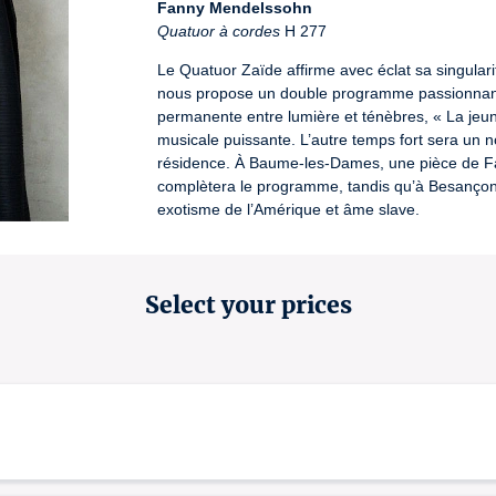
Fanny Mendelssohn
Quatuor à cordes
 H 277
Le Quatuor Zaïde affirme avec éclat sa singularit
nous propose un double programme passionnant a
permanente entre lumière et ténèbres, « La jeune f
musicale puissante. L’autre temps fort sera un
résidence. À Baume-les-Dames, une pièce de Fan
complètera le programme, tandis qu’à Besançon 
exotisme de l’Amérique et âme slave.
En partenariat avec le Conservatoire Grand Bes
Billetterie au Festival et à l’Office de tourism
Select your prices
durée :
 1h15 (sans entracte)
License number: 9901234