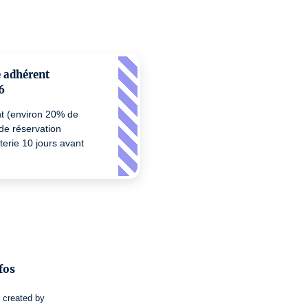
e adhérent
6
nt (environ 20% de
 de réservation
tterie 10 jours avant
fos
e
created by