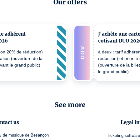
Our offers
te adhérent
J'achète une cart
2026
cotisant DUO 202
ADD
iron 20% de réduction)
à deux : tarif adhére
vation (ouverture de la
réduction) et priorité
avant le grand public)
(ouverture de la bille
le grand public)
See more
ntact us
Legal in
nal de musique de Besançon
Ticketing softwar