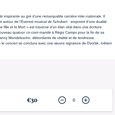
é inspirante au gré d’une remarquable carrière inter-nationale. Il 
utour de l’Everest musical de Schubert : empreint d’une dualité 
ille et la Mort » est traversé d’un élan vital dans une écriture 
 nouveau quatuor co-com-mandé à Régis Campo pour la fin de sa 
ny Mendelssohn, débordante de vitalité et de tendresse, 
le concert se conclura avec une œuvre signature de Dvořák, mêlant 
ançon Métropole et avec le soutien de la ville de Baume-les-Dames
e de Baume-les-Dames
€30
0