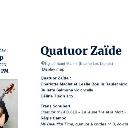
Quatuor Zaïde
day,
p
Église Saint Martin 
(
Baume-Les-Dames
)
026
Display map
0 PM
Quatuor Zaïde :
Charlotte Maclet et Leslie Boulin Raulet
Juliette Salmona
Céline Tison
 alto
Franz Schubert
Quatuor n°14
Régis Campo
My Beautiful Time,