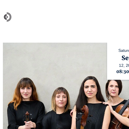
Satur
Se
12,
2
08:3