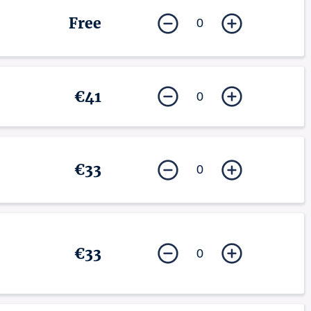
Free
0
€41
0
€33
0
€33
0