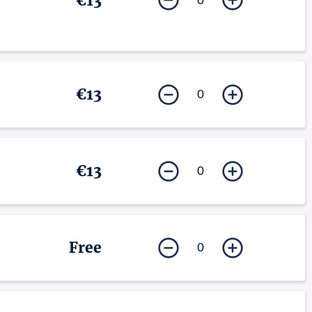
€13
€13
0
€13
0
Free
0