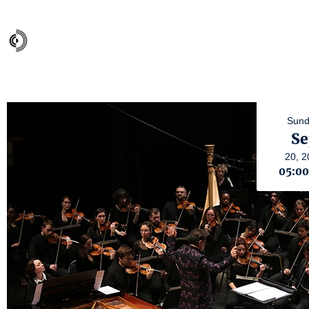
Sund
Se
20,
2
05:0