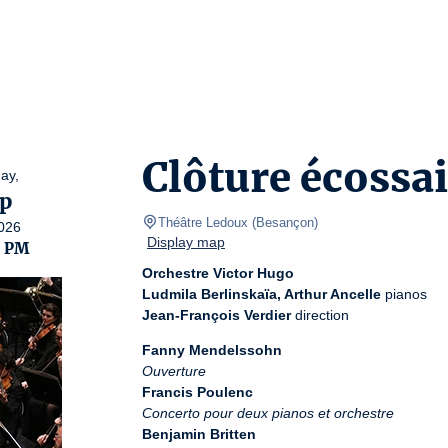
Clôture écossa
ay,
p
Théâtre Ledoux
(
Besançon
)
026
Display map
0 PM
Orchestre Victor Hugo
Ludmila Berlinskaïa, Arthur Ancelle
Jean-François Verdier
 direction
Fanny Mendelssohn
Ouverture
Francis Poulenc
Concerto pour deux pianos et orchestre
Benjamin Britten