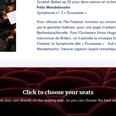
Scottish Ballad
Felix Mendelssohn
Symphonie n° 3
 « Écossaise »
Pour clôturer le 79e Festival, honneur au concer
par le gamelan balinais, pour une page irradiant 
Berlinskaïa/Ancelle. Puis l'Orchestre Victor H
méconnue de Britten, où il parodie la musique lo
Festival, la Symphonie dite « Écossaise » : fruit
Mendelssohn, l'œuvre capture l’esprit romantiqu
accents héroïques.
En coproduction avec l’Orchestre Victor Hugo – 
Soirée des partenaires du Festival
durée :
 1h50 (avec entracte)
License number: 9901234
Click to choose your seats
e your cart directly on the seating plan, so you can choose the best se