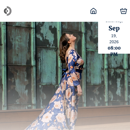
Saturday,
Sep
19,
2026
08:00
PM