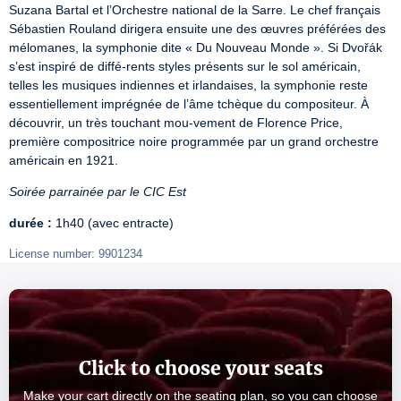
Suzana Bartal et l’Orchestre national de la Sarre. Le chef français 
Sébastien Rouland dirigera ensuite une des œuvres préférées des 
mélomanes, la symphonie dite « Du Nouveau Monde ». Si Dvořák 
s’est inspiré de diffé-rents styles présents sur le sol américain, 
telles les musiques indiennes et irlandaises, la symphonie reste 
essentiellement imprégnée de l’âme tchèque du compositeur. À 
découvrir, un très touchant mou-vement de Florence Price, 
première compositrice noire programmée par un grand orchestre 
américain en 1921.
Soirée parrainée par le CIC Est
durée :
 1h40 (avec entracte)
License number: 9901234
Click to choose your seats
Make your cart directly on the seating plan, so you can choose