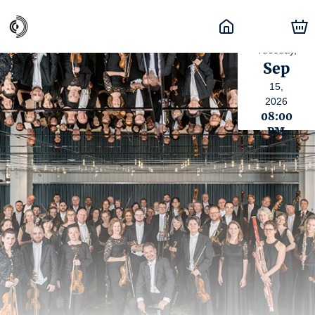
Tuesday,
Sep
15,
2026
08:00
PM