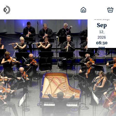
Saturday,
Sep
12,
2026
08:30
PM